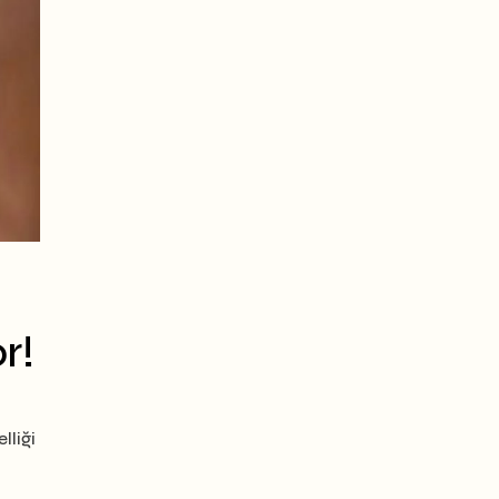
r!
liği