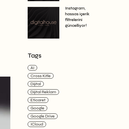
Instagram,
hassas içerik
filtrelerini
güncelliyor!
Tags
AI
Cross Kitle
Dijital
Dijital Reklam
Eticaret
Google
Google Drive
ICloud