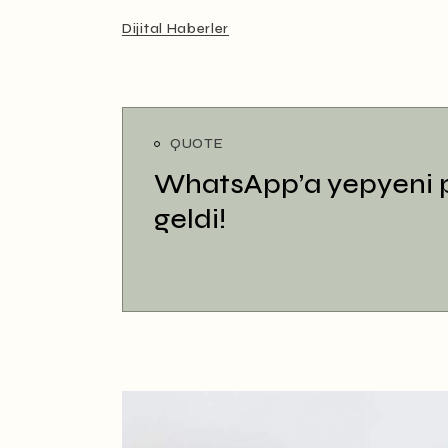
Dijital Haberler
QUOTE
WhatsApp’a yepyeni pa
geldi!