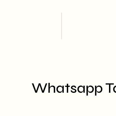
Skip
to
the
content
Whatsapp T