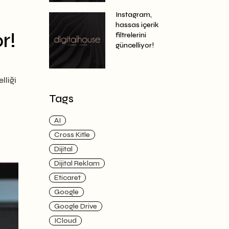
Instagram,
hassas içerik
r!
filtrelerini
güncelliyor!
liği
Tags
AI
Cross Kitle
Dijital
Dijital Reklam
Eticaret
Google
Google Drive
ICloud