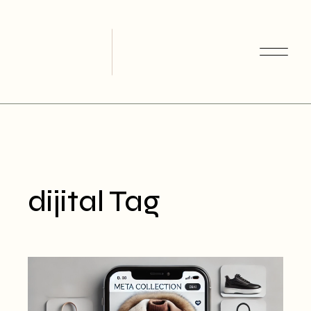
Skip
to
the
content
dijital Tag