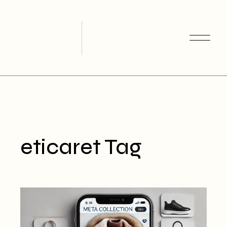
Skip
to
the
content
eticaret Tag