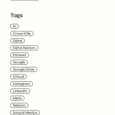
Tags
AI
Cross Kitle
Dijital
Dijital Reklam
Eticaret
Google
Google Drive
ICloud
Instagram
LinkedIn
Meta
Reklam
Sosyal Medya