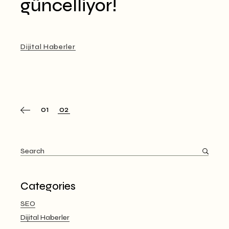
güncelliyor!
Dijital Haberler
Posts
01
02
pagination
Search
for:
Categories
SEO
Dijital Haberler