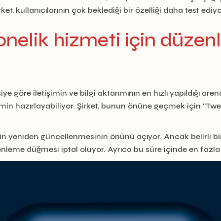
t, kullanıcılarının çok beklediği bir özelliği daha test ediyo
abonelik hizmeti için düz
e göre iletişimin ve bilgi aktarımının en hızlı yapıldığı aren
min hazırlayabiliyor. Şirket, bunun önüne geçmek için “Twe
n yeniden güncellenmesinin önünü açıyor. Ancak belirli bir 
nleme düğmesi iptal oluyor. Ayrıca bu süre içinde en fazl