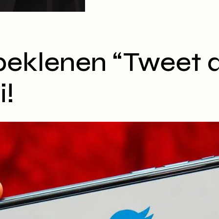
 beklenen “Tweet
i!