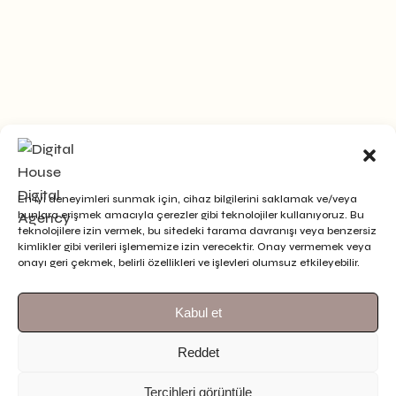
En iyi deneyimleri sunmak için, cihaz bilgilerini saklamak ve/veya
bunlara erişmek amacıyla çerezler gibi teknolojiler kullanıyoruz. Bu
teknolojilere izin vermek, bu sitedeki tarama davranışı veya benzersiz
kimlikler gibi verileri işlememize izin verecektir. Onay vermemek veya
onayı geri çekmek, belirli özellikleri ve işlevleri olumsuz etkileyebilir.
Bizi Takip Et
Daha Fazlasını Gör
Kabul et
Reddet
Tercihleri görüntüle