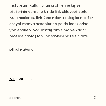
Instagram kullanıcıları profillerine kişisel
bilgilerinin yanı sıra bir de link ekleyebiliyorlar.
Kullanıcılar bu link üzerinden, takipçilerini diğer
sosyal medya hesaplarına ya da içeriklerine
yönlendirebiliyor. Instagram şimdiye kadar
profilde paylaşılan link sayısını bir ile sınırlı tu
Dijital Haberler
Posts
01
02
pagination
Search
for: