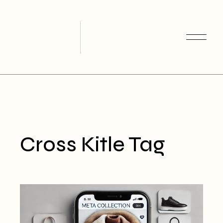
Skip
to
the
content
Cross Kitle Tag