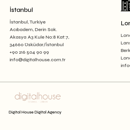
İstanbul
İstanbul, Turkiye
Lo
Acıbadem, Derin Sok.
Lon
Akasya A3 Kule No:8 Kat:7,
Lan
34660 Üsküdar/İstanbul
Berk
+90 216 504 90 99
Lon
info@digitalhouse.com.tr
inf
Digital House Digital Agency