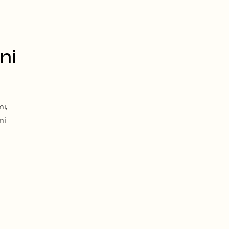
ni
ı,
ni