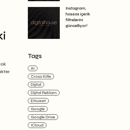
Instagram,
hassas içerik
filtrelerini
güncelliyor!
ki
Tags
Çok
AI
akter
Cross Kitle
Dijital
Dijital Reklam
Eticaret
Google
Google Drive
ICloud