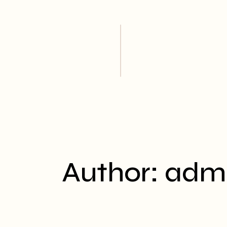
Skip
to
the
content
Author: adm