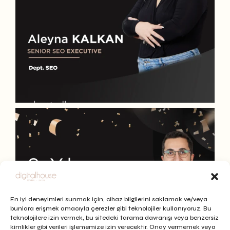
En iyi deneyimleri sunmak için, cihaz bilgilerini saklamak ve/veya
bunlara erişmek amacıyla çerezler gibi teknolojiler kullanıyoruz. Bu
teknolojilere izin vermek, bu sitedeki tarama davranışı veya benzersiz
kimlikler gibi verileri işlememize izin verecektir. Onay vermemek veya