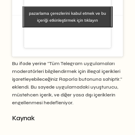
pazarlama çerezlerini kabul etmek ve bu
pazarlama çerezlerini kabul etmek ve bu
içeriği etkinleştirmek için tıklayın
içeriği etkinleştirmek için tıklayın
Bu ifade yerine “Tüm Telegram uygulamaları
moderatörleri bilgilendirmek için illegal içerikleri
işaretleyebileceğiniz Raporla butonuna sahiptir.”
eklendi. Bu sayede uygulamadaki uyuşturucu,
müstehcen içerik, ve diğer yasa dışı içeriklerin
engellenmesi hedefleniyor.
Kaynak