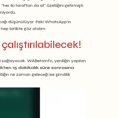
ki taraftan da sil” özelliğini getirmişti.
nmiyordu.
cağı düşünülüyor. Peki WhatsApp’ın
hep birlikte göz atalım.
çalıştırılabilecek!
 sağlayacak. WABetaInfo, yeniliğin yapılan
kten 15 dakikalık süre sonrasına
ğin ne zaman geleceği ise şimdilik