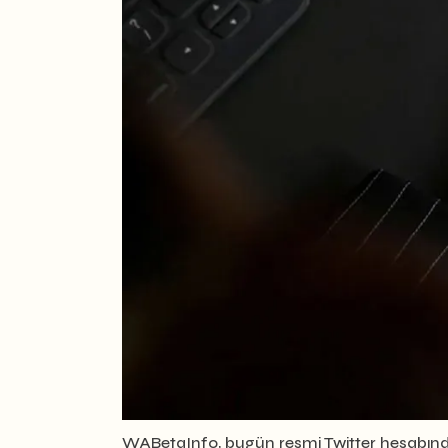
WABetaInfo, bugün resmi Twitter hesabınd