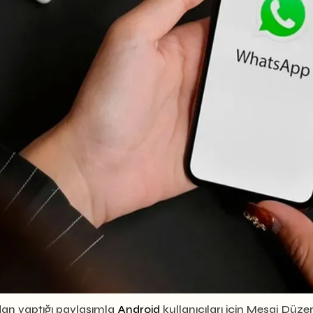
an yaptığı paylaşımla
Android
kullanıcıları için Mesaj Düze