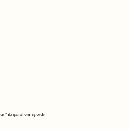
lar
*
ile işaretlenmişlerdir