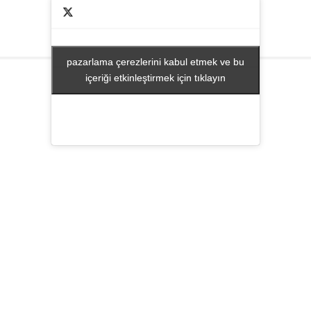
pazarlama çerezlerini kabul etmek ve bu
pazarlama çerezlerini kabul etmek ve bu
içeriği etkinleştirmek için tıklayın
içeriği etkinleştirmek için tıklayın