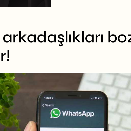
rkadaşlıkları bo
r!