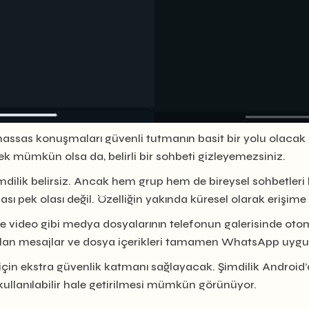
k hassas konuşmaları güvenli tutmanın basit bir yolu olacak
k mümkün olsa da, belirli bir sohbeti gizleyemezsiniz.
mdilik belirsiz. Ancak hem grup hem de bireysel sohbetleri k
ı pek olası değil. Özelliğin yakında küresel olarak erişim
af ve video gibi medya dosyalarının telefonun galerisinde
er alan mesajlar ve dosya içerikleri tamamen WhatsApp uy
çin ekstra güvenlik katmanı sağlayacak. Şimdilik Android’
lanılabilir hale getirilmesi mümkün görünüyor.