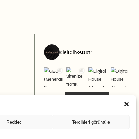
digitalhousetr
Daha Fazlasını Gör
Bizi Takip Et
Reddet
Tercihleri görüntüle