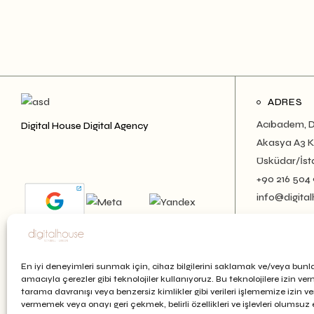
ADRES
Acıbadem, D
Digital House Digital Agency
Akasya A3 Ku
Üsküdar/İst
+90 216 504
info@digital
En iyi deneyimleri sunmak için, cihaz bilgilerini saklamak ve/veya bunl
amacıyla çerezler gibi teknolojiler kullanıyoruz. Bu teknolojilere izin ve
tarama davranışı veya benzersiz kimlikler gibi verileri işlememize izin v
vermemek veya onayı geri çekmek, belirli özellikleri ve işlevleri olumsuz et