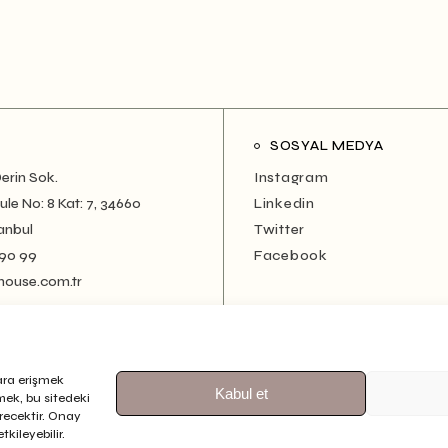
SOSYAL MEDYA
erin Sok.
Instagram
le No: 8 Kat: 7, 34660
Linkedin
anbul
Twitter
 90 99
Facebook
house.com.tr
ara erişmek
Kabul et
rmek, bu sitedeki
erecektir. Onay
kileyebilir.