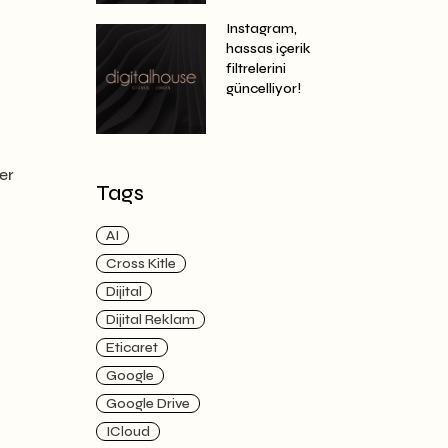
Instagram,
hassas içerik
filtrelerini
güncelliyor!
er
Tags
AI
Cross Kitle
Dijital
Dijital Reklam
Eticaret
Google
Google Drive
ICloud