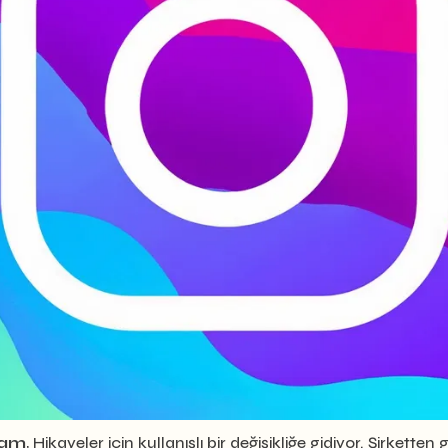
ram
, Hikayeler için kullanışlı bir değişikliğe gidiyor. Şirkett