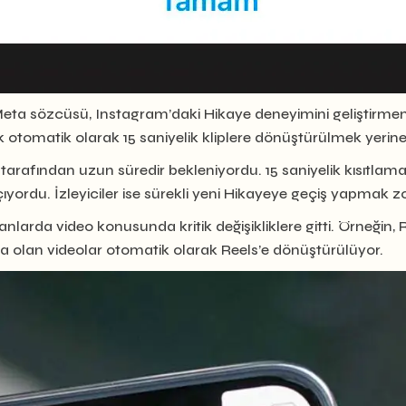
ta sözcüsü, Instagram’daki Hikaye deneyimini geliştirmenin yo
 otomatik olarak 15 saniyelik kliplere dönüştürülmek yerin
r tarafından uzun süredir bekleniyordu. 15 saniyelik kısıtla
yordu. İzleyiciler ise sürekli yeni Hikayeye geçiş yapmak z
rda video konusunda kritik değişikliklere gitti. Örneğin, R
ısa olan videolar otomatik olarak Reels’e dönüştürülüyor.