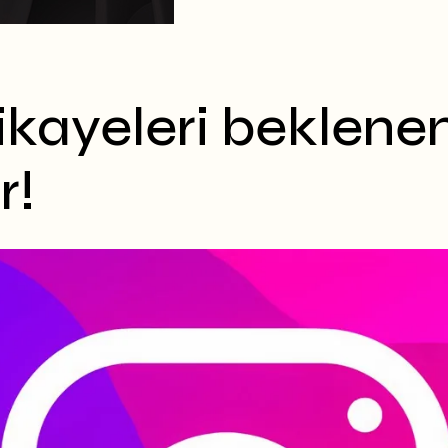
kayeleri beklenen 
r!