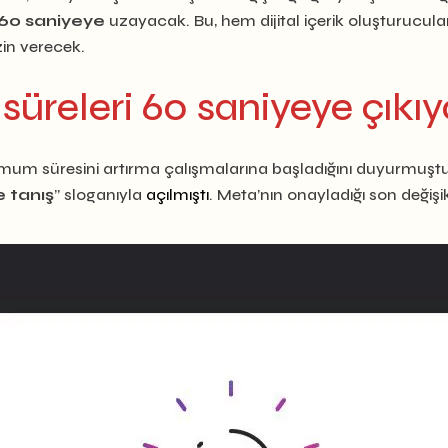
k 60 saniyeye
uzayacak. Bu, hem dijital içerik oluşturucul
zin verecek.
üreleri 60 saniyeye çıkıy
um süresini artırma çalışmalarına başladığını duyurmuştu. 
 tanış
” sloganıyla
açılmıştı
. Meta’nın onayladığı son değişi