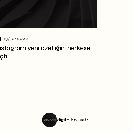
13/12/2022
nstagram yeni özelliğini herkese
çtı!
digitalhousetr