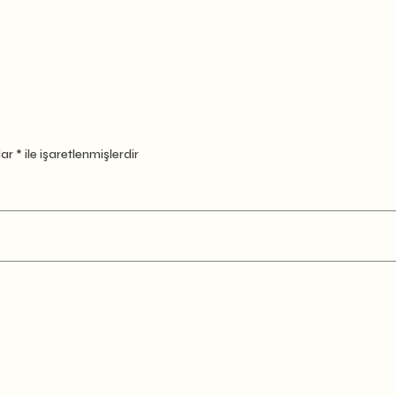
lar
*
ile işaretlenmişlerdir