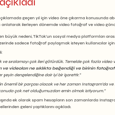
açıkladı
ıklamada geçen yıl için video öne çıkarma konusunda abart
anlatarak ilerleyen dönemde video fotoğraf ve video gönder
 en büyük nedeni, TikTok’un sosyal medya platformları aras
rinde sadece fotoğraf paylaşmak isteyen kullanıcılar için o
i:
k ve sıralamayı çok ileri götürdük. Temelde çok fazla video v
rı ve videoları ne sıklıkta beğendiği ve birinin fotoğra
 şeyin dengelendiğine dair iyi bir işarettir.”
şin önemli bir parçası olacak ve her zaman Instagram’da ve
Bu konuda çok net olduğumuzdan emin olmak istiyorum.”
ışında ek olarak spam hesapların son zamanlarda Instagram 
llerinden geleni yaptıklarını açıkladı.