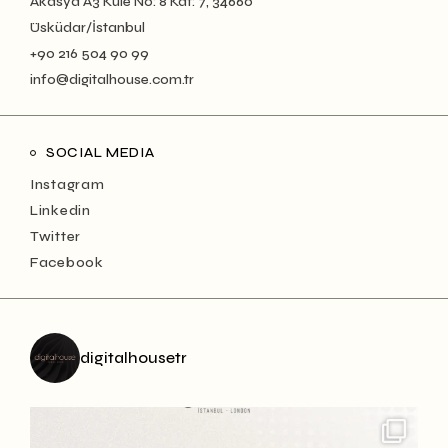
Akasya A3 Kule No: 8 Kat: 7, 34660
Üsküdar/İstanbul
+90 216 504 90 99
info@digitalhouse.com.tr
SOCIAL MEDIA
Instagram
Linkedin
Twitter
Facebook
digitalhousetr