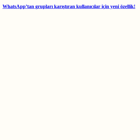
WhatsApp’tan grupları karıştıran kullanıcılar için yeni özellik!