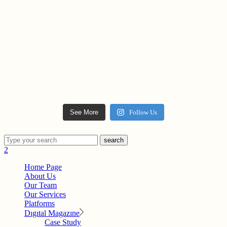
See More
Follow Us
search
Home Page
About Us
Our Team
Our Services
Platforms
Dıgıtal Magazıne
Case Study