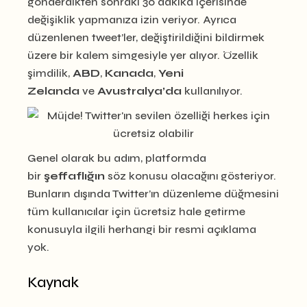
gönderdikten sonraki 30 dakika içerisinde
değişiklik yapmanıza izin veriyor. Ayrıca
düzenlenen tweet’ler, değiştirildiğini bildirmek
üzere bir kalem simgesiyle yer alıyor. Özellik
şimdilik,
ABD
,
Kanada
,
Yeni
Zelanda
ve
Avustralya’da
kullanılıyor.
Genel olarak bu adım, platformda
bir
şeffaflığın
söz konusu olacağını gösteriyor.
Bunların dışında Twitter’ın düzenleme düğmesini
tüm kullanıcılar için ücretsiz hale getirme
konusuyla ilgili herhangi bir resmi açıklama
yok.
Kaynak