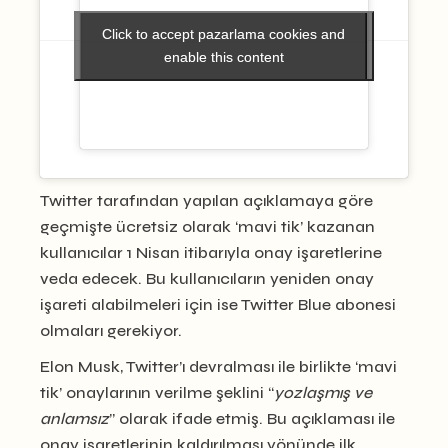
Click to accept pazarlama cookies and
Click to accept pazarlama cookies and
enable this content
enable this content
Twitter tarafından yapılan açıklamaya göre
geçmişte ücretsiz olarak ‘mavi tik’ kazanan
kullanıcılar 1 Nisan itibarıyla onay işaretlerine
veda edecek. Bu kullanıcıların yeniden onay
işareti alabilmeleri için ise Twitter Blue abonesi
olmaları gerekiyor.
Elon Musk, Twitter’ı devralması ile birlikte ‘mavi
tik’ onaylarının verilme şeklini “
yozlaşmış ve
anlamsız
” olarak ifade etmiş. Bu açıklaması ile
onay işaretlerinin kaldırılması yönünde ilk