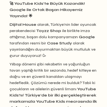
🚀 YouTube Kids’te Büyük Kazandık!
Google ile Ortak Başarı Hikayemiz
Yayında!
🌟
Dijital House
olarak, Türkiye’nin lider oyuncak
perakendecisi
Toyzz Shop
ile birlikte imza
attığımız, başarı dolu kampanyamızın
Google
tarafından resmi bir
Case Study
olarak
yayınlandığını duyurmaktan büyük mutluluk ve
gurur duyuyoruz! 🥳
Yılbaşı dönemi gibi rekabetin ve yoğunluğun
tavan yaptığı kritik bir sezonda, hedef kitleye en
doğru ve en güvenli kanaldan ulaşmayı
hedefledik. Çözümü nerede mi bulduk? Tabii ki
çocukların ve ailelerin güvenli limanı
YouTube
Kids
’te!
Türkiye’de bir ilki gerçekleştirerek
markamızla YouTube Kids mecrasında ilk