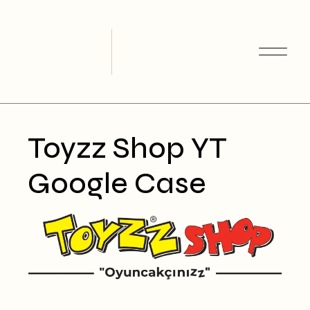
Skip
to
the
content
Toyzz Shop YT
Google Case