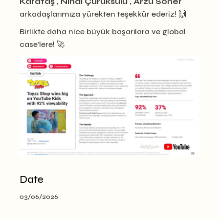
Karataş , Nihal Çürüksulu , Arzu Soner
arkadaşlarımıza yürekten teşekkür ederiz! 🙌
Birlikte daha nice büyük başarılara ve global
case’lere! 🚀
Date
03/06/2026