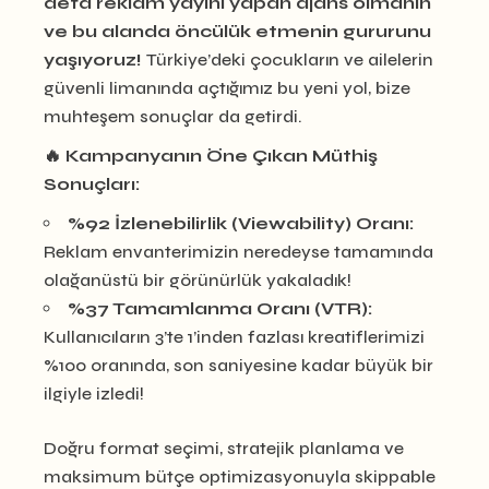
defa reklam yayını yapan ajans olmanın
ve bu alanda öncülük etmenin gururunu
yaşıyoruz!
Türkiye’deki çocukların ve ailelerin
güvenli limanında açtığımız bu yeni yol, bize
muhteşem sonuçlar da getirdi.
🔥 Kampanyanın Öne Çıkan Müthiş
Sonuçları:
%92 İzlenebilirlik (Viewability) Oranı:
Reklam envanterimizin neredeyse tamamında
olağanüstü bir görünürlük yakaladık!
%37 Tamamlanma Oranı (VTR):
Kullanıcıların 3’te 1’inden fazlası kreatiflerimizi
%100 oranında, son saniyesine kadar büyük bir
ilgiyle izledi!
Doğru format seçimi, stratejik planlama ve
maksimum bütçe optimizasyonuyla skippable