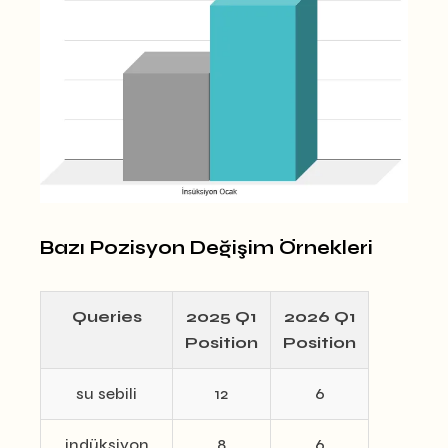
Bazı Pozisyon Değişim Örnekleri
Queries
2025 Q1
2026 Q1
Position
Position
su sebili
12
6
indüksiyon
8
6