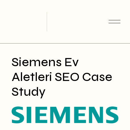
Skip
to
the
content
Siemens Ev
Aletleri SEO Case
Study