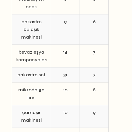
ocak
ankastre
9
6
bulaşık
makinesi
beyaz eşya
14
7
kampanyaları
ankastre set
31
7
mikrodalga
10
8
fırın
çamaşır
10
9
makinesi