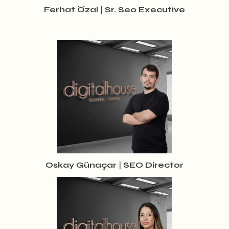
Ferhat Özal
|
Sr. Seo Executive
Oskay Günaçar
|
SEO Director