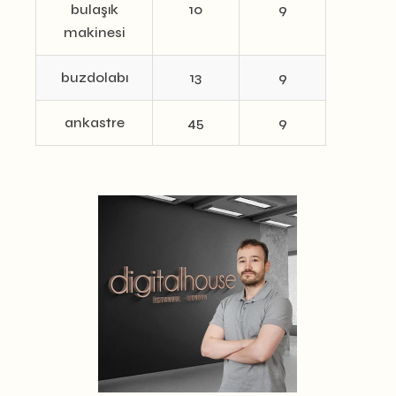
bulaşık
10
9
makinesi
buzdolabı
13
9
ankastre
45
9