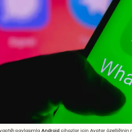
aptığı paylaşımla
Android
cihazlar için Avatar özelliğinin 