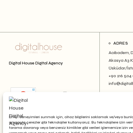
ADRES
Acıbadem, D
Akasya A3 Ku
Digital House Digital Agency
Üsküdar/İst
+90 216 504
info@digital
En iyi deneyimleri sunmak için, cihaz bilgilerini saklamak ve/veya bunl
amacıyla çerezler gibi teknolojiler kullanıyoruz. Bu teknolojilere izin ve
tarama davranışı veya benzersiz kimlikler gibi verileri işlememize izin v