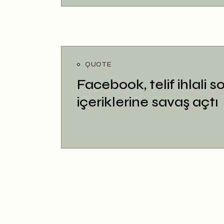
QUOTE
Facebook, telif ihlali s
içeriklerine savaş açtı