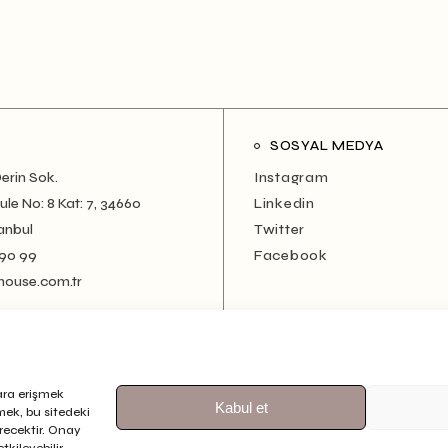
SOSYAL MEDYA
erin Sok.
Instagram
le No: 8 Kat: 7, 34660
Linkedin
anbul
Twitter
 90 99
Facebook
house.com.tr
ara erişmek
Kabul et
rmek, bu sitedeki
erecektir. Onay