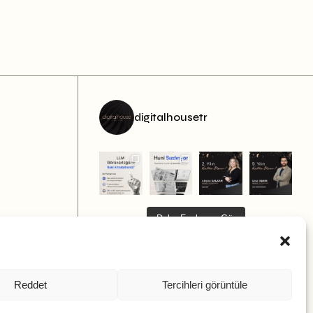
digitalhousetr
Daha Fazlasını Gör
Bizi Takip Et
Reddet
Tercihleri görüntüle