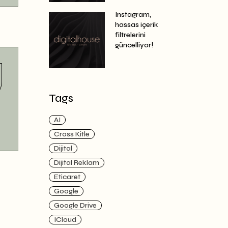
Instagram,
hassas içerik
filtrelerini
güncelliyor!
Tags
AI
Cross Kitle
Dijital
Dijital Reklam
Eticaret
Google
Google Drive
ICloud