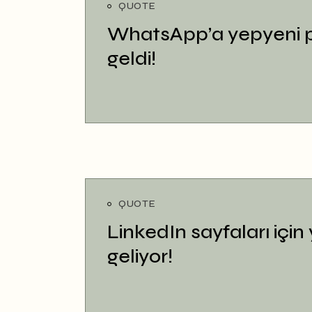
QUOTE
WhatsApp’a yepyeni par
geldi!
QUOTE
LinkedIn sayfaları için 
geliyor!