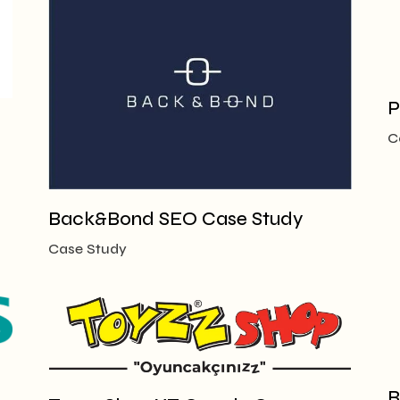
P
C
Back&Bond SEO Case Study
Case Study
B