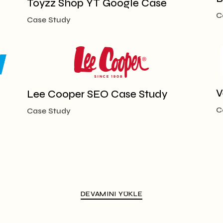
Toyzz Shop YT Google Case
C
Case Study
V
Lee Cooper SEO Case Study
C
Case Study
DEVAMINI YÜKLE