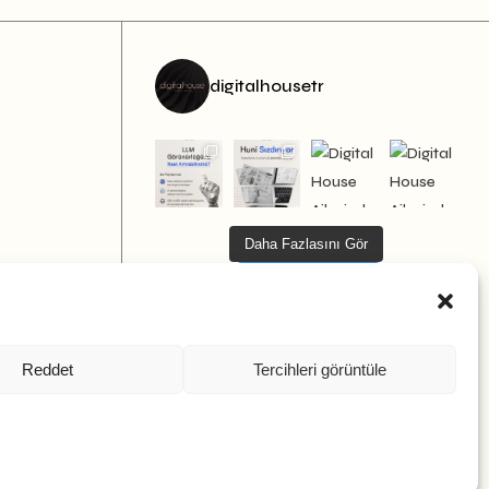
digitalhousetr
Daha Fazlasını Gör
Bizi Takip Et
Reddet
Tercihleri görüntüle