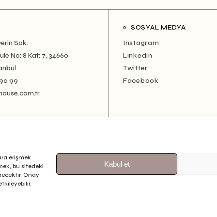
SOSYAL MEDYA
erin Sok.
Instagram
le No: 8 Kat: 7, 34660
Linkedin
anbul
Twitter
 90 99
Facebook
house.com.tr
ara erişmek
Kabul et
rmek, bu sitedeki
erecektir. Onay
kileyebilir.