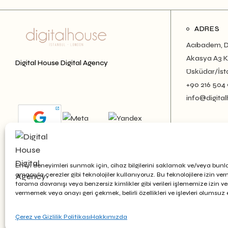
ADRES
Acıbadem, D
Akasya A3 Ku
Digital House Digital Agency
Üsküdar/İst
+90 216 504
info@digital
En iyi deneyimleri sunmak için, cihaz bilgilerini saklamak ve/veya bunl
amacıyla çerezler gibi teknolojiler kullanıyoruz. Bu teknolojilere izin ve
tarama davranışı veya benzersiz kimlikler gibi verileri işlememize izin v
vermemek veya onayı geri çekmek, belirli özellikleri ve işlevleri olumsuz et
© 2026 Digital House, Tüm hakları saklıdır.
Çerez ve Gizlilik Politikası
Hakkımızda