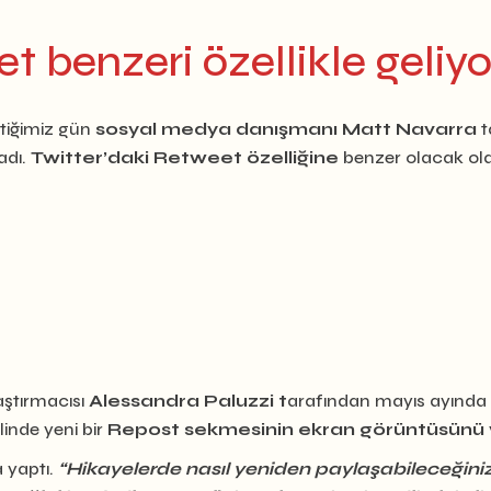
 benzeri özellikle geliyo
tiğimiz gün
sosyal medya danışmanı Matt Navarra
t
dı.
Twitter’daki Retweet özelliğine
benzer olacak olan
aştırmacısı
Alessandra Paluzzi t
arafından mayıs ayında f
inde yeni bir
Repost sekmesinin ekran görüntüsünü
 yaptı.
“Hikayelerde nasıl yeniden paylaşabileceğiniz