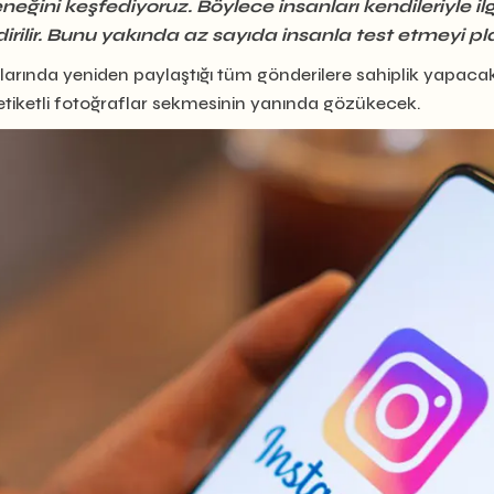
ni keşfediyoruz. Böylece insanları kendileriyle ilgili 
dirilir. Bunu yakında az sayıda insanla test etmeyi pla
plarında yeniden paylaştığı tüm gönderilere sahiplik yapac
e etiketli fotoğraflar sekmesinin yanında gözükecek.