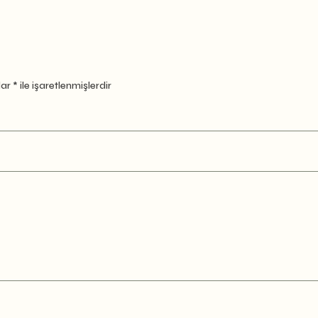
lar
*
ile işaretlenmişlerdir