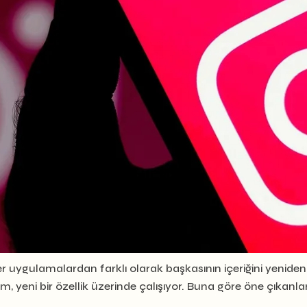
ğer uygulamalardan farklı olarak başkasının içeriğini yenide
 yeni bir özellik üzerinde çalışıyor. Buna göre öne çıkanlar