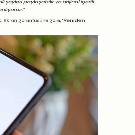
şeyleri paylaşabilir ve orijinal içerik
nlıyoruz.”
ak. Ekran görüntüsüne göre,
‘Yeniden