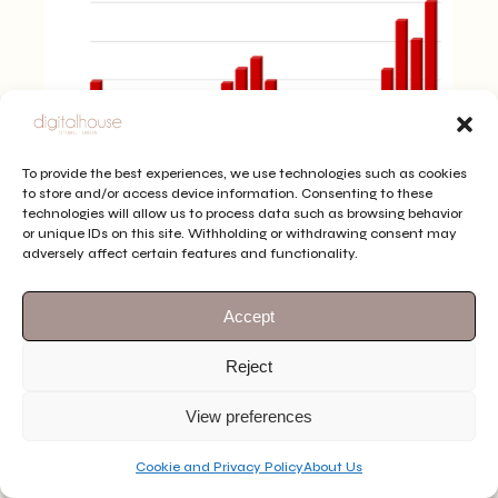
To provide the best experiences, we use technologies such as cookies
to store and/or access device information. Consenting to these
technologies will allow us to process data such as browsing behavior
or unique IDs on this site. Withholding or withdrawing consent may
Pozisyon İyileştirmeleri
adversely affect certain features and functionality.
İle Birlikte Tıklama
Accept
Artışları
Reject
Marka için önemli olabilecek keywordler de
View preferences
pozisyon iyileştirmeleri gerçekleştirilerek tıklama
Cookie and Privacy Policy
About Us
sayılarında önemli artışlar elde edilmiştir.
EN