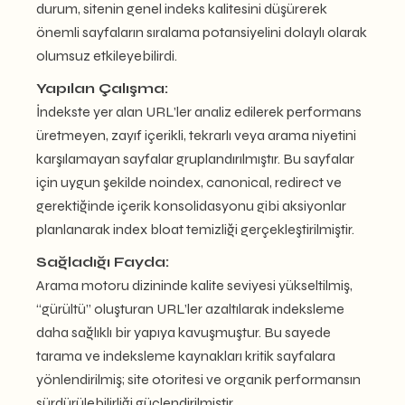
durum, sitenin genel indeks kalitesini düşürerek
önemli sayfaların sıralama potansiyelini dolaylı olarak
olumsuz etkileyebilirdi.
Yapılan Çalışma:
İndekste yer alan URL’ler analiz edilerek performans
üretmeyen, zayıf içerikli, tekrarlı veya arama niyetini
karşılamayan sayfalar gruplandırılmıştır. Bu sayfalar
için uygun şekilde noindex, canonical, redirect ve
gerektiğinde içerik konsolidasyonu gibi aksiyonlar
planlanarak index bloat temizliği gerçekleştirilmiştir.
Sağladığı Fayda:
Arama motoru dizininde kalite seviyesi yükseltilmiş,
“gürültü” oluşturan URL’ler azaltılarak indeksleme
daha sağlıklı bir yapıya kavuşmuştur. Bu sayede
tarama ve indeksleme kaynakları kritik sayfalara
yönlendirilmiş; site otoritesi ve organik performansın
sürdürülebilirliği güçlendirilmiştir.