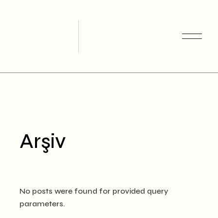
Skip
to
the
content
Arşiv
No posts were found for provided query
parameters.