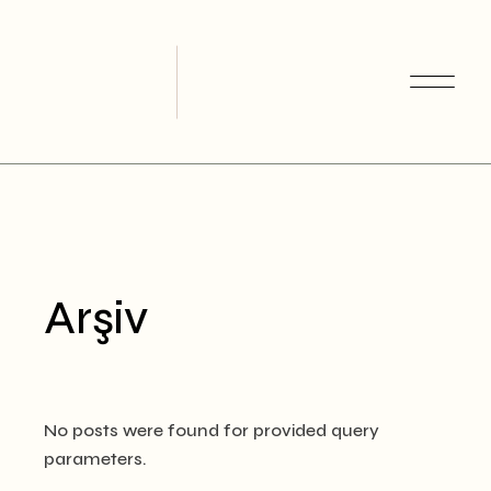
Skip
to
the
content
Arşiv
No posts were found for provided query
parameters.