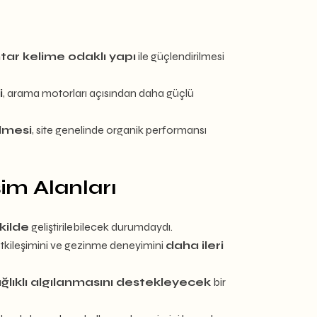
tar kelime odaklı yapı
ile güçlendirilmesi
i
, arama motorları açısından daha güçlü
ilmesi
, site genelinde organik performansı
şim Alanları
kilde
geliştirilebilecek durumdaydı.
cı etkileşimini ve gezinme deneyimini
daha ileri
ğlıklı algılanmasını destekleyecek
bir