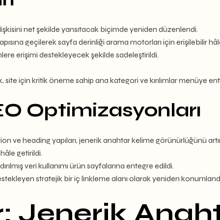
lişkisini net şekilde yansıtacak biçimde yeniden düzenlendi.
sına geçilerek sayfa derinliği arama motorları için erişilebilir hâle 
lere erişimi destekleyecek şekilde sadeleştirildi.
site için kritik öneme sahip ana kategori ve kırılımlar menüye ente
EO Optimizasyonları
ption ve heading yapıları, jenerik anahtar kelime görünürlüğünü art
âle getirildi.
lmış veri kullanımı ürün sayfalarına entegre edildi.
estekleyen stratejik bir iç linkleme alanı olarak yeniden konumlandır
r: Jenerik Anah