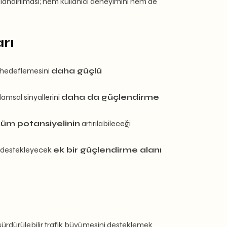
landırılması; hem kullanıcı deneyimini hem de
rı
me hedeflemesini
daha güçlü
amsal sinyallerini
daha da güçlendirme
ünüm potansiyelinin
artırılabileceği
ğü destekleyecek
ek bir güçlendirme alanı
sürdürülebilir trafik büyümesini desteklemek