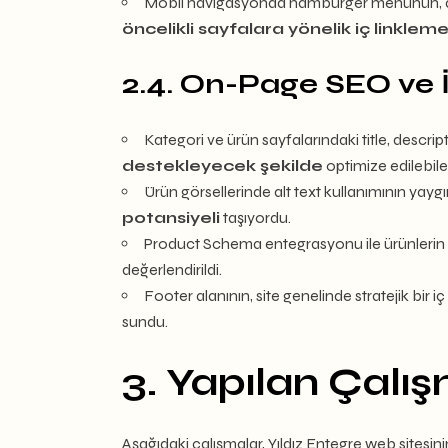
Mobil navigasyonda hamburger menünün, ana k
öncelikli sayfalara yönelik iç linkle
2.4. On-Page SEO ve İ
Kategori ve ürün sayfalarındaki title, descri
destekleyecek şekilde
optimize edilebile
Ürün görsellerinde alt text kullanımının yay
potansiyeli
taşıyordu.
Product Schema entegrasyonu ile ürünlerin
değerlendirildi.
Footer alanının, site genelinde stratejik bi
sundu.
3. Yapılan Çalı
Aşağıdaki çalışmalar, Yıldız Entegre web sitesi