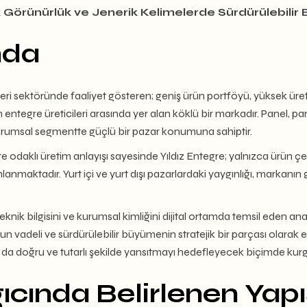
 Görünürlük ve Jenerik Kelimelerde Sürdürülebili
nda
ri sektöründe faaliyet gösteren; geniş ürün portföyü, yüksek üretim
entegre üreticileri arasında yer alan köklü bir markadır. Panel, pa
rumsal segmentte güçlü bir pazar konumuna sahiptir.
te odaklı üretim anlayışı sayesinde Yıldız Entegre; yalnızca ürün çeş
lanmaktadır. Yurt içi ve yurt dışı pazarlardaki yaygınlığı, markanı
nik bilgisini ve kurumsal kimliğini dijital ortamda temsil eden ana p
zun vadeli ve sürdürülebilir büyümenin stratejik bir parçası olarak
a doğru ve tutarlı şekilde yansıtmayı hedefleyecek biçimde kurgu
ıcında Belirlenen Yapı