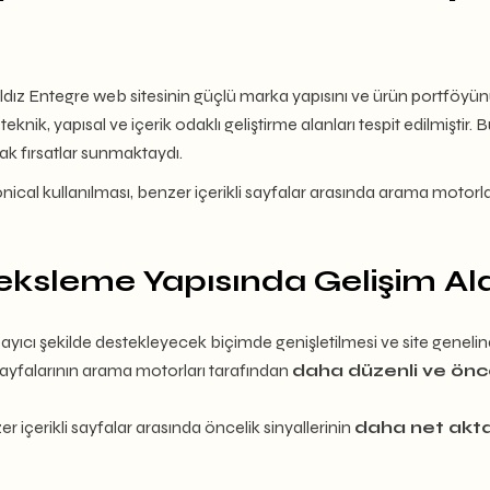
 Yıldız Entegre web sitesinin güçlü marka yapısını ve ürün portföyü
teknik, yapısal ve içerik odaklı geliştirme alanları tespit edilmiştir. 
ak fırsatlar sunmaktaydı.
nonical kullanılması, benzer içerikli sayfalar arasında arama motorlar
deksleme Yapısında Gelişim Ala
ayıcı şekilde destekleyecek biçimde genişletilmesi ve site geneli
 sayfalarının arama motorları tarafından
daha düzenli ve önce
r içerikli sayfalar arasında öncelik sinyallerinin
daha net akta