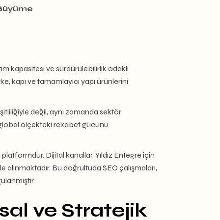
r Büyüme
 kapasitesi ve sürdürülebilirlik odaklı
rke, kapı ve tamamlayıcı yapı ürünlerini
itliliğiyle değil, aynı zamanda sektör
n global ölçekteki rekabet gücünü
latformdur. Dijital kanallar, Yıldız Entegre için
 ele alınmaktadır. Bu doğrultuda SEO çalışmaları,
lanmıştır.
sal ve Stratejik