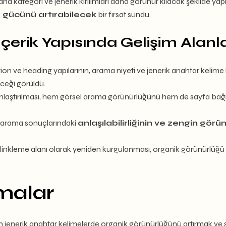
ategori ve jenerik kırılımları daha görünür kılacak şekilde yapı
me gücünü artırabilecek
bir fırsat sundu.
çerik Yapısında Gelişim Alanla
ption ve heading yapılarının, arama niyeti ve jenerik anahtar keli
ceği görüldü.
gınlaştırılması, hem görsel arama görünürlüğünü hem de sayfa bağl
 arama sonuçlarındaki
anlaşılabilirliğinin ve zengin gör
r iç linkleme alanı olarak yeniden kurgulanması, organik görünürlü
şmalar
nin jenerik anahtar kelimelerde organik görünürlüğünü artırmak ve 