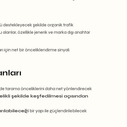
nü destekleyecek şekilde organik trafik
Bu alanlar, özellikle jenerik ve marka dışı anahtar
ı için net bir önceliklendirme sinyali
nları
nde tarama önceliklerini daha net yönlendirecek
likli şekilde keşfedilmesi açısından
rılabileceği
bir yapı ile güçlendirilebilecek