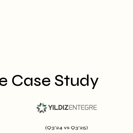
re Case Study
(Q3’24 vs Q3’25)