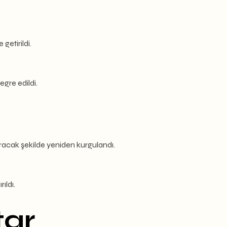
getirildi.
gre edildi.
ıracak şekilde yeniden kurgulandı.
ıldı.
tar