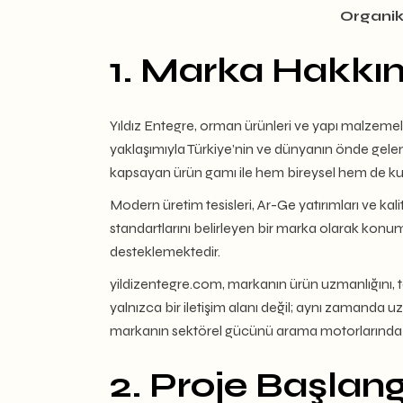
Organik
1. Marka Hakkı
Yıldız Entegre, orman ürünleri ve yapı malzemele
yaklaşımıyla Türkiye’nin ve dünyanın önde gelen 
kapsayan ürün gamı ile hem bireysel hem de ku
Modern üretim tesisleri, Ar-Ge yatırımları ve kali
standartlarını belirleyen bir marka olarak konum
desteklemektedir.
yildizentegre.com, markanın ürün uzmanlığını, tek
yalnızca bir iletişim alanı değil; aynı zamanda u
markanın sektörel gücünü arama motorlarında d
2. Proje Başlang