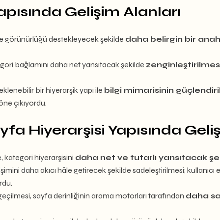
apısında Gelişim Alanları
rde görünürlüğü destekleyecek şekilde
daha belirgin bir anah
kategori bağlamını daha net yansıtacak şekilde
zenginleştirilmes
klenebilir bir hiyerarşik yapı ile
bilgi mimarisinin güçlendir
 öne çıkıyordu.
yfa Hiyerarşisi Yapısında Geli
 kategori hiyerarşisini
daha net ve tutarlı yansıtacak şe
erişimini daha akıcı hâle getirecek şekilde sadeleştirilmesi; kullanı
rdu.
eçilmesi, sayfa derinliğinin arama motorları tarafından
daha sa