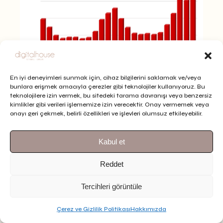
En iyi deneyimleri sunmak için, cihaz bilgilerini saklamak ve/veya
bunlara erişmek amacıyla çerezler gibi teknolojiler kullanıyoruz. Bu
Pozisyon İyileştirmeleri
teknolojilere izin vermek, bu sitedeki tarama davranışı veya benzersiz
kimlikler gibi verileri işlememize izin verecektir. Onay vermemek veya
İle Birlikte Tıklama
onayı geri çekmek, belirli özellikleri ve işlevleri olumsuz etkileyebilir.
Artışları
Kabul et
Reddet
Marka için önemli olabilecek keywordler de
pozisyon iyileştirmeleri gerçekleştirilerek tıklama
Tercihleri görüntüle
sayılarında önemli artışlar elde edilmiştir.
Çerez ve Gizlilik Politikası
Hakkımızda
TR
UGG Bot