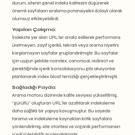
durum, sitenin genel indeks kalitesini düşürerek
önemli sayfaların sıralama potansiyelini dolaylı olarak
olumsuz etkileyebilirdi.
Yapılan Çalışma:
İndekste yer alan URL’ler analiz edilerek performans
üretmeyen, zayıf içerikli, tekrarlı veya arama niyetini
karşılamayan sayfalar gruplandırılmıştır. Bu sayfalar
için uygun şekilde noindex, canonical, redirect ve
gerektiğinde içerik konsolidasyonu gibi aksiyonlar
planlanarak index bloat temizliği gerçekleştirilmiştir.
Sağladığı Fayda:
Arama motoru dizininde kalite seviyesi yükseltilmiş,
“gürültü” oluşturan URL’ler azaltılarak indeksleme
daha sağlıklı bir yapıya kavuşmuştur. Bu sayede
tarama ve indeksleme kaynakları kritik sayfalara
yönlendirilmiş; site otoritesi ve organik performansın
sürdürülebilirliği güçlendirilmiştir.