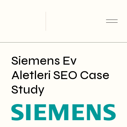
Skip
to
the
content
Siemens Ev
Aletleri SEO Case
Study