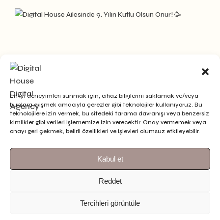
En iyi deneyimleri sunmak için, cihaz bilgilerini saklamak ve/veya
bunlara erişmek amacıyla çerezler gibi teknolojiler kullanıyoruz. Bu
teknolojilere izin vermek, bu sitedeki tarama davranışı veya benzersiz
kimlikler gibi verileri işlememize izin verecektir. Onay vermemek veya
onayı geri çekmek, belirli özellikleri ve işlevleri olumsuz etkileyebilir.
Kabul et
Reddet
Tercihleri görüntüle
Bizi Takip Et
Daha Fazlasını Gör