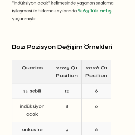
“indüksiyon ocak” kelimesinde yaşanan sıralama
iyileşmesi ile tıklama sayılarında
%63’lük artış
yaşanmıştır.
Bazı Pozisyon Değişim Örnekleri
Queries
2025 Q1
2026 Q1
Position
Position
su sebili
12
6
indüksiyon
8
6
ocak
ankastre
9
6