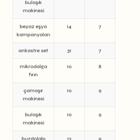
bulaşık
makinesi
beyaz eşya
14
7
kampanyaları
ankastre set
31
7
mikrodalga
10
8
fırın
çamaşır
10
9
makinesi
bulaşık
10
9
makinesi
buzdolabı
13
9