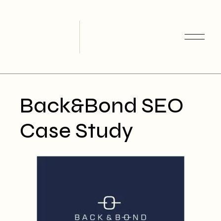
Skip
to
the
content
Back&Bond SEO
Case Study