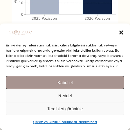
triko tişört
En iyi deneyimleri sunmak için, cihaz bilgilerini saklamak ve/veya
“triko tişört”
kelimesinde
24. sıradan 8.
bunlara erişmek amacıyla çerezler gibi teknolojiler kullanıyoruz. Bu
sıraya
yükselerek 16 basamaklık iyileşme
teknolojilere izin vermek, bu sitedeki tarama davranışı veya benzersiz
kimlikler gibi verileri işlememize izin verecektir. Onay vermemek veya
sağlanmıştır.
onayı geri çekmek, belirli özellikleri ve işlevleri olumsuz etkileyebilir.
Kabul et
Reddet
Tercihleri görüntüle
Çerez ve Gizlilik Politikası
Hakkımızda
TR